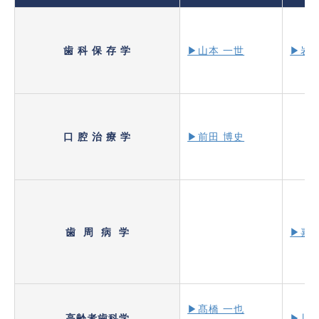
歯 科 保 存 学
▶山本 一世
▶岩田
口 腔 治 療 学
▶前田 博史
歯 周 病 学
▶嘉藤
▶髙橋 一也
高齢者歯科学
▶川本