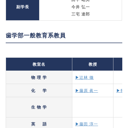
副学長
今井 弘一
三宅 達郎
歯学部一般教育系教員
教室名
教授
物 理 学
▶辻林 徹
化 学
▶藤原 眞一
▶牧田
生 物 学
英 語
▶藤田 淳一