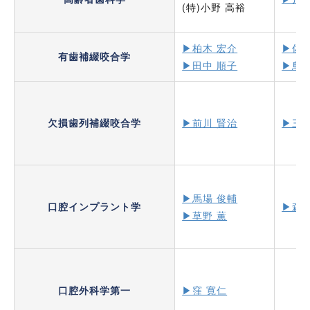
(特)小野 高裕
▶柏木 宏介
▶佐藤
有歯補綴咬合学
▶田中 順子
▶鳥井
欠損歯列補綴咬合学
▶前川 賢治
▶︎三
▶馬場 俊輔
口腔インプラント学
▶森
▶草野 薫
口腔外科学第一
▶窪 寛仁