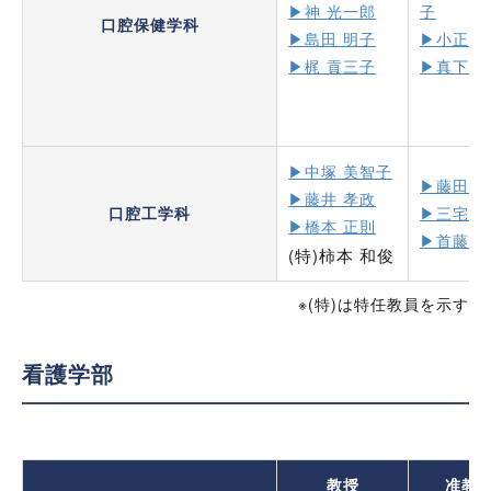
▶神 光一郎
子
口腔保健学科
▶︎島田 明子
▶小正 
▶梶 貢三子
▶真下 
▶中塚 美智子
▶藤田 
▶藤井 孝政
口腔工学科
▶三宅 
▶橋本 正則
▶首藤 
(特)柿本 和俊
※(特)は特任教員を示す
看護学部
教授
准教