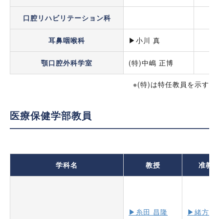
口腔リハビリテーション科
耳鼻咽喉科
▶︎小川 真
顎口腔外科学室
(特)中嶋 正博
※(特)は特任教員を示す
医療保健学部教員
学科名
教授
准教
▶糸田 昌隆
▶緒方 