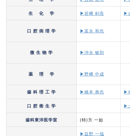
生 化 学
▶岩﨑 剣吾
▶吉川
口 腔 病 理 学
▶富永 和也
微 生 物 学
▶沖永 敏則
薬 理 学
▶野﨑 中成
歯 科 理 工 学
▶橋本 典也
▶城 
口 腔 衛 生 学
▶土居
歯科東洋医学室
(特)方 一如
▶益野 一哉