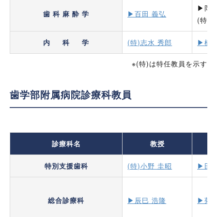
▶岡安
歯 科 麻 酔 学
▶百田 義弘
(特)
内 科 学
(特)志水 秀郎
▶楠 
※(特)は特任教員を示す
歯学部附属病院診療科教員
診療科名
教授
特別支援歯科
(特)小野 圭昭
▶田中
総合診療科
▶辰巳 浩隆
▶菊池