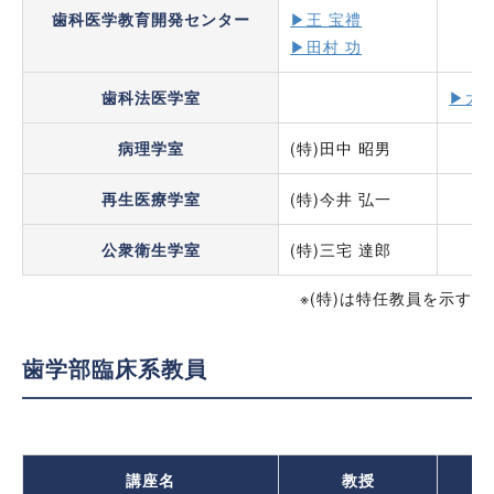
歯科医学教育開発センター
▶王 宝禮
▶田村 功
歯科法医学室
▶大草
病理学室
(特)田中 昭男
再生医療学室
(特)今井 弘一
公衆衛生学室
(特)三宅 達郎
※(特)は特任教員を示す
歯学部臨床系教員
講座名
教授