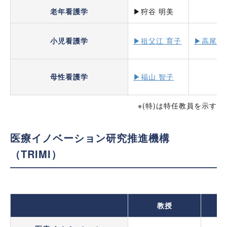
老年看護学
▶狩谷 明美
小児看護学
▶祖父江 育子
▶︎高尾 
母性看護学
▶福山 智子
※(特)は特任教員を示す
医療イノベーション研究推進機構
（TRIMI）
教授