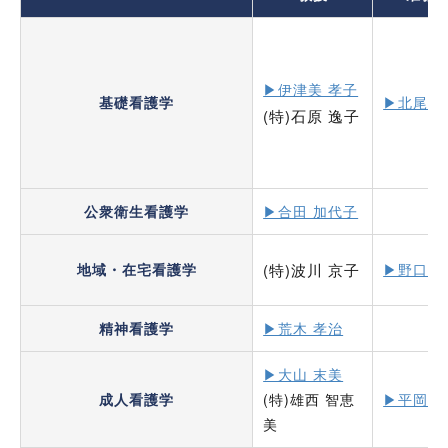
▶︎伊津美 孝子
基礎看護学
▶︎北尾 
(特)石原 逸子
公衆衛生看護学
▶︎合田 加代子
地域・在宅看護学
(特)波川 京子
▶︎野口 
精神看護学
▶︎荒木 孝治
▶︎大山 末美
成人看護学
(特)雄西 智恵
▶︎平岡 
美