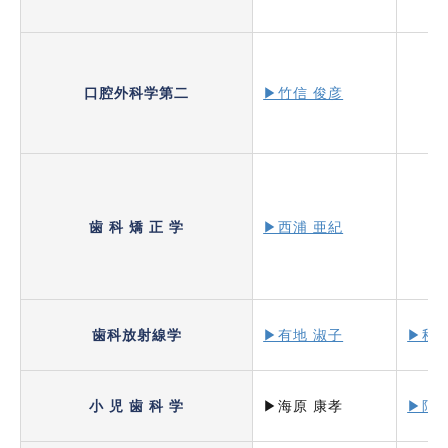
口腔外科学第二
▶竹信 俊彦
歯 科 矯 正 学
▶西浦 亜紀
歯科放射線学
▶有地 淑子
▶秋山
小 児 歯 科 学
▶海原 康孝
▶阿部