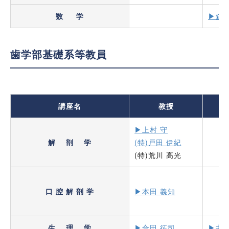
数 学
▶森 
歯学部基礎系等教員
講座名
教授
▶上村 守
解 剖 学
(特)戸田 伊紀
(特)荒川 高光
口 腔 解 剖 学
▶本田 義知
生 理 学
▶合田 征司
▶井上