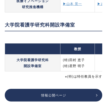
医療イノベーション
▶山本 景一
▶吉川
研究推進機構
大学院看護学研究科開設準備室
教授
大学院看護学研究科
(特)田村 恵子
開設準備室
(特)星野 明子
※(特)は特任教員を示す
情報公開ページ