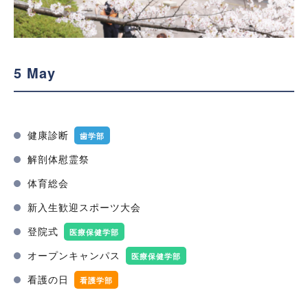
5 May
健康診断
歯学部
解剖体慰霊祭
体育総会
新入生歓迎スポーツ大会
登院式
医療保健学部
オープンキャンパス
医療保健学部
看護の日
看護学部