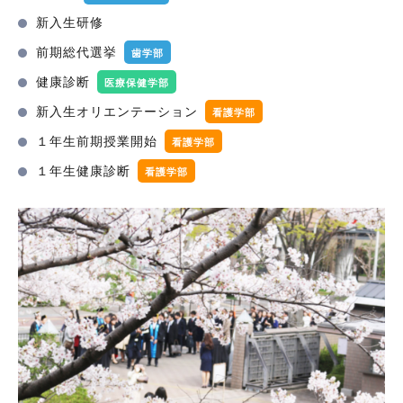
新入生研修
前期総代選挙
歯学部
健康診断
医療保健学部
新入生オリエンテーション
看護学部
１年生前期授業開始
看護学部
１年生健康診断
看護学部