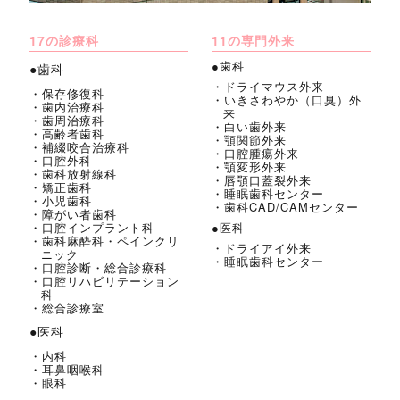
17の診療科
11の専門外来
●歯科
●歯科
・ドライマウス外来
・保存修復科
・いきさわやか（口臭）外
・歯内治療科
来
・歯周治療科
・白い歯外来
・高齢者歯科
・顎関節外来
・補綴咬合治療科
・口腔腫瘍外来
・口腔外科
・顎変形外来
・歯科放射線科
・唇顎口蓋裂外来
・矯正歯科
・睡眠歯科センター
・小児歯科
・歯科CAD/CAMセンター
・障がい者歯科
・口腔インプラント科
●医科
・歯科麻酔科・ペインクリ
・ドライアイ外来
ニック
・睡眠歯科センター
・口腔診断・総合診療科
・口腔リハビリテーション
科
・総合診療室
●医科
・内科
・耳鼻咽喉科
・眼科