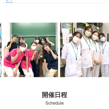
た！
看護学部
|
7月25日のタイムテーブルを公開
2026.07.16
しました！
医療保健学部
|
8月7日、口腔工学科限定オ
2026.06.24
ープンキャンパスのプログラムを公開しました！
医療保健学部
|
7月25日、オープンキャンパ
2026.06.24
開催日程
スのプログラムを公開しました！
Schedule