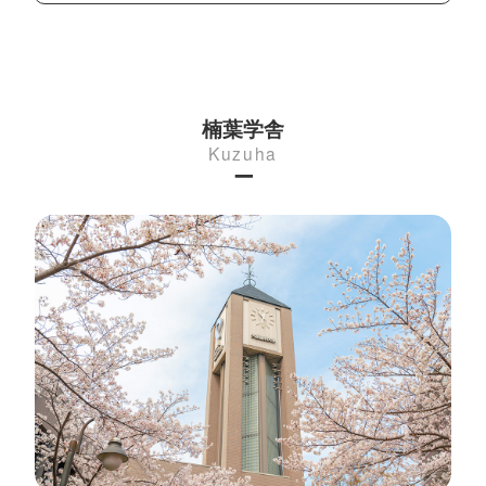
楠葉学舎
Kuzuha
ー