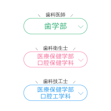
医療保健学部
|
6月14日、オープンキャンパ
2026.06.01
歯科医師
＼
／
スのプログラムを公開しました！
歯学部
|
6月14日、オープンキャンパスのプ
2026.06.01
歯科衛生士
ログラムを公開しました！
＼
／
医療保健学部
|
5月30日、オープンキャンパ
2026.04.21
歯科技工士
スのプログラムを公開しました！
＼
／
看護学部
|
5月〜8月のオープンキャンパス
2026.04.20