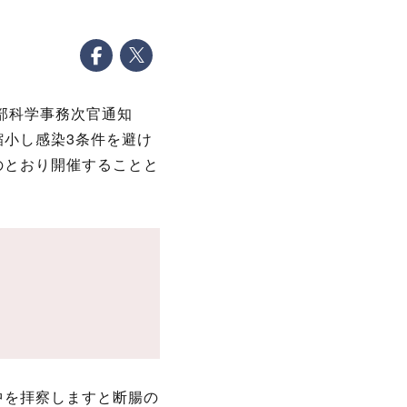
文部科学事務次官通知
小し感染3条件を避け
のとおり開催することと
中を拝察しますと断腸の