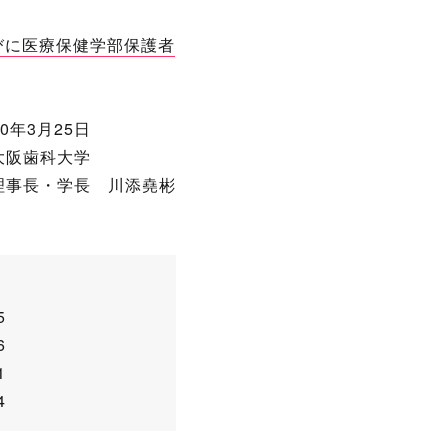
びに医療保健学部保護者
020年3月25日
大阪歯科大学
理事長・学長 川添堯彬
5
6
1
4