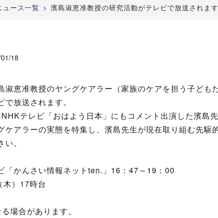
：ニュース一覧
濱島淑恵准教授の研究活動がテレビで放送されま
/01/18
島淑恵准教授のヤングケアラー（家族のケアを担う子ども
ビで放送されます。
にはNHKテレビ「おはよう日本」にもコメント出演した濱島
グケアラーの実態を特集し、濱島先生が現在取り組む先駆
さい。
かんさい情報ネットten.」16：47～19：00
（木）17時台
なる場合があります。