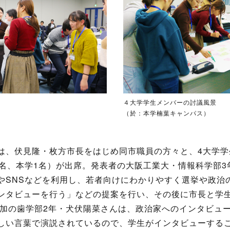
４大学学生メンバーの討議風景
（於：本学楠葉キャンパス）
は、伏見隆・枚方市長をはじめ同市職員の方々と、4大学学
1名、本学1名）が出席。発表者の大阪工業大・情報科学部3
やSNSなどを利用し、若者向けにわかりやすく選挙や政治
ンタビューを行う」などの提案を行い、その後に市長と学
参加の歯学部2年・犬伏陽菜さんは、政治家へのインタビュ
しい言葉で演説されているので、学生がインタビューする