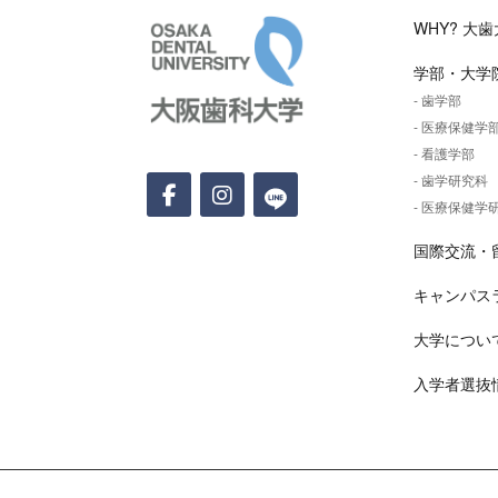
大阪歯科大学
WHY? 大歯
学部・大学
- 歯学部
- 医療保健学
- 看護学部
- 歯学研究科
- 医療保健学
国際交流・
キャンパス
大学につい
入学者選抜