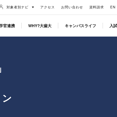
対象者別ナビ
アクセス
お問い合わせ
資料請求
EN
学官連携
WHY?大歯大
キャンパスライフ
入
」
ョン