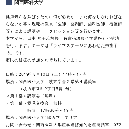
関西医科大学
健康寿命を延ばすために何が必要か、また何をしなければな
らないか等を現職の教員（医師、薬剤師、歯科医師、看護師
等）による講演やトークセッション等を行います。
本学から、田中 順子准教授（有歯補綴咬合学講座）が講演
を行います。テーマは「ライフステージにあわせた虫歯予
防」です。
市民の皆様の参加をお待ちしています。
日時：2019年8月10日（土）14時～17時
場所：関西医科大学 枚方学舎２階第４講義室
（枚方市新町2丁目5番1号）
＜第Ⅰ部＞講演会（無料）
＜第Ⅱ部＞意見交換会（無料）
時間：17時30分～19時
場所：関西医科大学4階カフェテリア
お問い合わせ：関西医科大学産学連携知的財産統括室 072