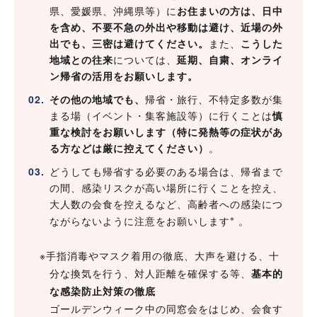
県、愛媛県、沖縄県等）に
お住まいの方は、日中
を含め、不要不急の外出や移動は避け、近場の外
出でも、三密は避けてください。
また、
こうした
地域との往来
については、
延期、自粛、オンライ
ン帰省の活用をお願いします。
その他の地域でも、
帰省・旅行、不特定多数が集
まる場（イベント・集客施設等）に行くことは
慎
重な検討をお願いします（特に発熱等の症状があ
る方などは厳に控えてください）
。
どうしても帰省する必要のある場合は、帰省まで
の間、感染リスクが高い場所に行くことを控え、
大人数の会食を控えるなど、高齢者への感染につ
※
ながらないように注意をお願いします
。
※手指消毒やマスク着用の徹底、大声を避ける、十
分な換気を行う、対人距離を確保する等、
基本的
な感染防止対策の徹底
ゴールデンウィーク中の同窓会をはじめ、会食す