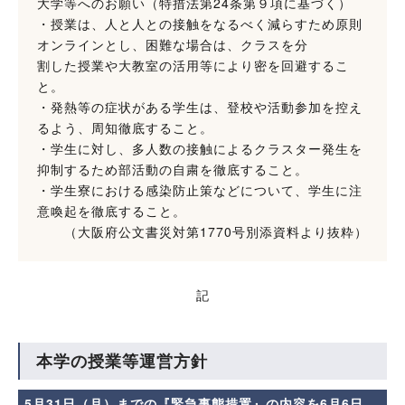
大学等へのお願い（特措法第24条第９項に基づく）
・授業は、人と人との接触をなるべく減らすため原則
オンラインとし、困難な場合は、クラスを分
割した授業や大教室の活用等により密を回避するこ
と。
・発熱等の症状がある学生は、登校や活動参加を控え
るよう、周知徹底すること。
・学生に対し、多人数の接触によるクラスター発生を
抑制するため部活動の自粛を徹底すること。
・学生寮における感染防止策などについて、学生に注
意喚起を徹底すること。
（大阪府公文書災対第1770号別添資料より抜粋）
記
本学の授業等運営方針
5月31日（月）までの『緊急事態措置』の内容を6月6日