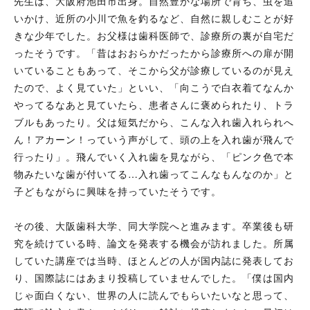
先生は、大阪府池田市出身。自然豊かな場所で育ち、虫を追
いかけ、近所の小川で魚を釣るなど、自然に親しむことが好
きな少年でした。お父様は歯科医師で、診療所の裏が自宅だ
ったそうです。「昔はおおらかだったから診療所への扉が開
いていることもあって、そこから父が診療しているのが見え
たので、よく見ていた」といい、「向こうで白衣着てなんか
やってるなあと見ていたら、患者さんに褒められたり、トラ
ブルもあったり。父は短気だから、こんな入れ歯入れられへ
ん！アカーン！っていう声がして、頭の上を入れ歯が飛んで
行ったり」。飛んでいく入れ歯を見ながら、「ピンク色で本
物みたいな歯が付いてる…入れ歯ってこんなもんなのか」と
子どもながらに興味を持っていたそうです。
その後、大阪歯科大学、同大学院へと進みます。卒業後も研
究を続けている時、論文を発表する機会が訪れました。所属
していた講座では当時、ほとんどの人が国内誌に発表してお
り、国際誌にはあまり投稿していませんでした。「僕は国内
じゃ面白くない、世界の人に読んでもらいたいなと思って、