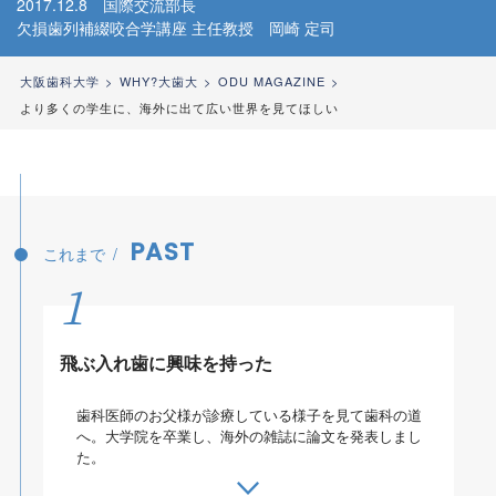
2017.12.8 国際交流部長
欠損歯列補綴咬合学講座 主任教授 岡崎 定司
大阪歯科大学
WHY?大歯大
ODU MAGAZINE
より多くの学生に、海外に出て広い世界を見てほしい
PAST
これまで
1
飛ぶ入れ歯に興味を持った
歯科医師のお父様が診療している様子を見て歯科の道
へ。大学院を卒業し、海外の雑誌に論文を発表しまし
た。