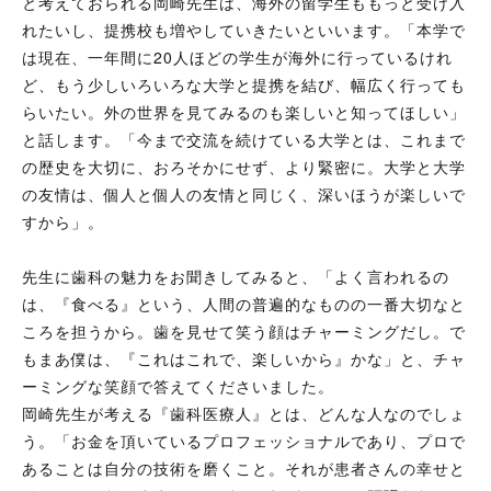
と考えておられる岡崎先生は、海外の留学生ももっと受け入
れたいし、提携校も増やしていきたいといいます。「本学で
は現在、一年間に20人ほどの学生が海外に行っているけれ
ど、もう少しいろいろな大学と提携を結び、幅広く行っても
らいたい。外の世界を見てみるのも楽しいと知ってほしい」
と話します。「今まで交流を続けている大学とは、これまで
の歴史を大切に、おろそかにせず、より緊密に。大学と大学
の友情は、個人と個人の友情と同じく、深いほうが楽しいで
すから」。
先生に歯科の魅力をお聞きしてみると、「よく言われるの
は、『食べる』という、人間の普遍的なものの一番大切なと
ころを担うから。歯を見せて笑う顔はチャーミングだし。で
もまあ僕は、『これはこれで、楽しいから』かな」と、チャ
ーミングな笑顔で答えてくださいました。
岡崎先生が考える『歯科医療人』とは、どんな人なのでしょ
う。「お金を頂いているプロフェッショナルであり、プロで
あることは自分の技術を磨くこと。それが患者さんの幸せと