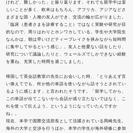
けれど、難しかった」と振り返ります。それでも留学中は楽
しいことが多く、欧米はもちろん、アフリカ、アジアなどさ
まざまな国・人種の友人ができ、交流の輪が広がりました。
「臨床（患者さまを診療すること）ではなく実験や研究が目
的なので、周りはわりとホンワカしている。学生や大学院生
なんかは、朝は早いけどティーブレイクを挟みながら短時間
に集中してやるという感じ」。友人と他愛ない話をしたり、
研究について議論したりと、ウェールズでしかできない経験
を重ね、充実した時間を過ごしました。
帰国して英会話教室の先生にお会いした時、「とりあえず言
い換えてでも、何か他の単語を使いながら話そうとされてい
るように感じます」と言われたそうです。「留学してから、
この単語が出てこないから会話が成り立たないではなく、こ
れを使って伝えよう、というようになっていたんですか
ね」。
現在、本学で国際交流部長として活躍されている岡崎先生。
海外の大学と交渉を行うほか、本学の学生が海外研修に参加