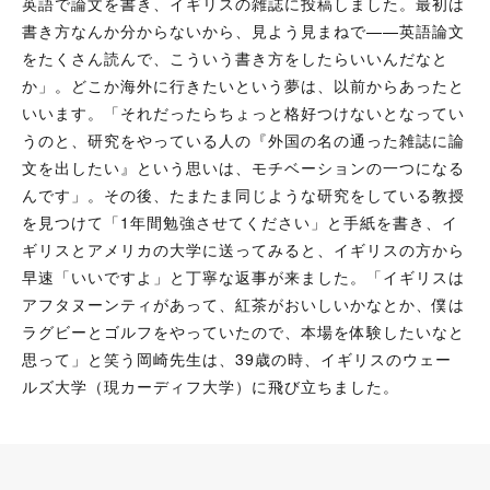
英語で論文を書き、イギリスの雑誌に投稿しました。最初は
書き方なんか分からないから、見よう見まねで——英語論文
をたくさん読んで、こういう書き方をしたらいいんだなと
か」。どこか海外に行きたいという夢は、以前からあったと
いいます。「それだったらちょっと格好つけないとなってい
うのと、研究をやっている人の『外国の名の通った雑誌に論
文を出したい』という思いは、モチベーションの一つになる
んです」。その後、たまたま同じような研究をしている教授
を見つけて「1年間勉強させてください」と手紙を書き、イ
ギリスとアメリカの大学に送ってみると、イギリスの方から
早速「いいですよ」と丁寧な返事が来ました。「イギリスは
アフタヌーンティがあって、紅茶がおいしいかなとか、僕は
ラグビーとゴルフをやっていたので、本場を体験したいなと
思って」と笑う岡崎先生は、39歳の時、イギリスのウェー
ルズ大学（現カーディフ大学）に飛び立ちました。